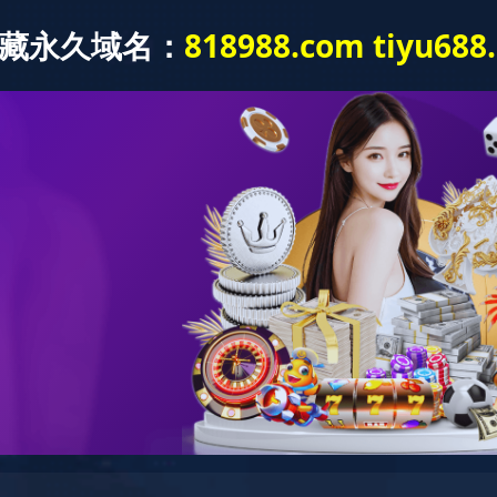
关于我们
新闻动态
应用案例