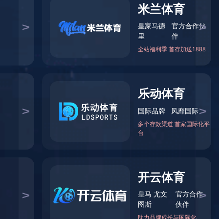
首页
>
成功案例
喷涂工程
发布时间：2020-06-08
点击人数：6030次