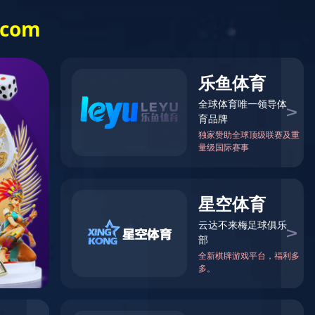
荣誉资质
联系我们