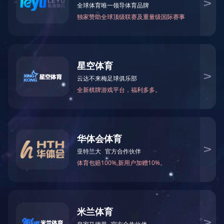
知识百科
新闻动态/
News
无机纤维棉喷涂
行业资讯
无机纤维喷涂操
知识百科
无机纤维喷涂施
联系我们/
Contact
公司名称：乐鱼在线登录官网
电 话：
15210162778
联系人：王经理
手 机：
13785706737
地 址：
河北省廊坊市三河市燕郊高新区