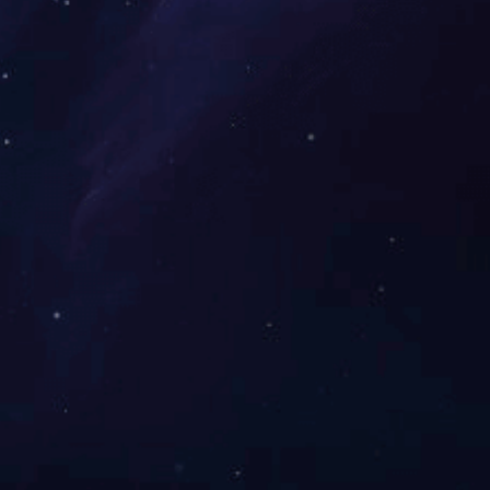
无机纤维棉喷涂的施工工艺流程
关于我们
新闻动态
应用案例
子部数字中心北侧、规划路南侧富地广场一期7号办公楼