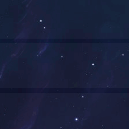
无机纤维喷涂操作要点
外观质量检验
应对喷涂纤维棉和粘接剂进行抽样检验，纤维棉应干燥无结块，洁白无污
面处理
喷涂基面处理：用压缩空气或清水清理喷涂基面灰尘和污垢；检查吊挂件及
重裂缝，应先进行修补。
对门窗及各种设备、管线和非喷涂部位防护遮挡，堵塞费喷涂部位及通风管
清理工作面的障碍物，保证喷涂手的顺畅移动空间及其安全性，保持最佳喷
制和调试
打散压缩纤维棉，连续将喷涂棉填入喷涂机内，并保持料箱内纤维材料充足