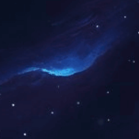
洁；
依据
员签
质量
记录
注意事
纤维
喷涂
应做
作良
在施
平直
经验内