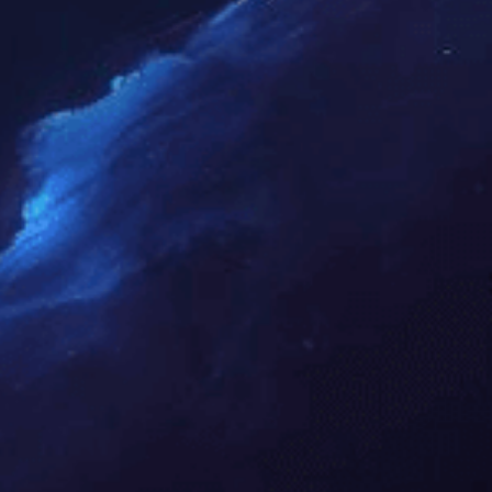
涂场地清理→质量验收。
液，在充分渗透到基础后再进行喷涂作
加入粘合剂的胶液混合液全面喷涂。
成品擦拭清理。
状基本相同；
变形、开裂和飘洒现象；
部位每平方米均匀分布检测3～5处；重点
4℃方可喷涂施工的规定，低温环境施工
体温度，以满足最低施工温度要求；
补部位以及地面清洁处理，完工现场整