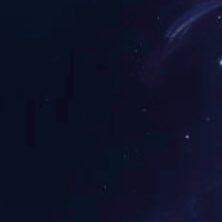
喷涂工艺
施工
喷涂
业；
喷涂
表面
喷涂
质量标
喷涂
喷涂
当喷
依据
部位
确认
时，
喷涂