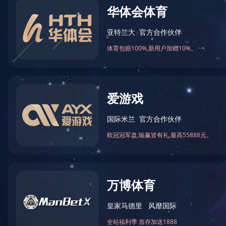
知识百科
新闻动态/
News
行业资讯
知识百科
联系我们/
Contact
公司名称：乐鱼在线登录官网
电 话：
15210162778
联系人：王经理
手 机：
13785706737
地 址：
河北省廊坊市三河市燕郊高新区